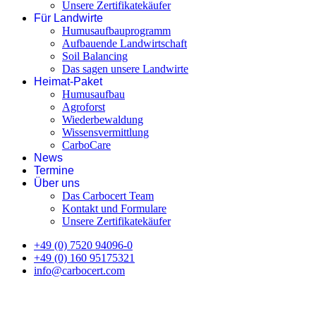
Unsere Zertifikatekäufer
Für Landwirte
Humusaufbauprogramm
Aufbauende Landwirtschaft
Soil Balancing
Das sagen unsere Landwirte
Heimat-Paket
Humusaufbau
Agroforst
Wiederbewaldung
Wissensvermittlung
CarboCare
News
Termine
Über uns
Das Carbocert Team
Kontakt und Formulare
Unsere Zertifikatekäufer
+49 (0) 7520 94096-0
+49 (0) 160 95175321
info@carbocert.com