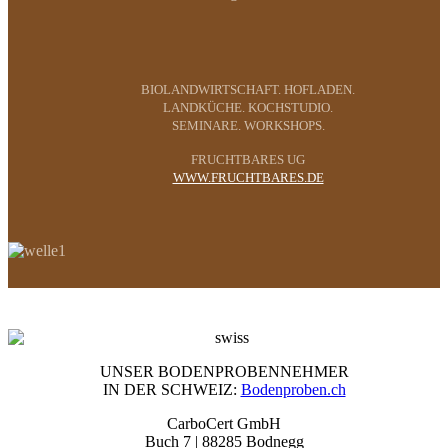
BIOLANDWIRTSCHAFT. HOFLADEN.
LANDKÜCHE. KOCHSTUDIO.
SEMINARE. WORKSHOPS.
FRUCHTBARES UG
WWW.FRUCHTBARES.DE
UNSER BODENPROBENNEHMER
IN DER SCHWEIZ:
Bodenproben.ch
CarboCert GmbH
Buch 7 | 88285 Bodnegg