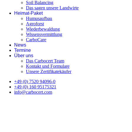
Soil Balancing
Das sagen unsere Landwirte
Heimat-Paket
Humusaufbau
Agroforst
Wiederbewaldung
Wissensvermittlung
CarboCare
News
Termine
Über uns
Das Carbocert Team
Kontakt und Formulare
Unsere Zertifikatekäufer
+49 (0) 7520 94096-0
+49 (0) 160 95175321
info@carbocert.com