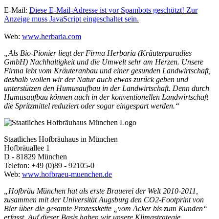
E-Mail:
Diese E-Mail-Adresse ist vor Spambots geschützt! Zur
Anzeige muss JavaScript eingeschaltet sein.
Web:
www.herbaria.com
„Als Bio-Pionier liegt der Firma Herbaria (Kräuterparadies
GmbH) Nachhaltigkeit und die Umwelt sehr am Herzen. Unsere
Firma lebt vom Kräuteranbau und einer gesunden Landwirtschaft,
deshalb wollen wir der Natur auch etwas zurück geben und
unterstützen den Humusaufbau in der Landwirtschaft. Denn durch
Humusaufbau können auch in der konventionellen Landwirtschaft
die Spritzmittel reduziert oder sogar eingespart werden.“
Staatliches Hofbräuhaus in München
Hofbräuallee 1
D - 81829 München
Telefon: +49 (0)89 - 92105-0
Web:
www.hofbraeu-muenchen.de
„Hofbräu München hat als erste Brauerei der Welt 2010-2011,
zusammen mit der Universität Augsburg den CO2-Footprint von
Bier über die gesamte Prozesskette „vom Acker bis zum Kunden“
erfasst. Auf dieser Basis haben wir unsere Klimastrategie