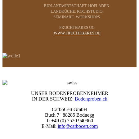
BIOLANDWIRTSCHAFT. HOFLADEN.
LANDKÜCHE. KOCHSTUDIO.
SEMINARE. WORKSHOPS.
FRUCHTBARES UG
WWW.FRUCHTBARES.DE
UNSER BODENPROBENNEHMER
IN DER SCHWEIZ:
Bodenproben.ch
CarboCert GmbH
Buch 7 | 88285 Bodnegg
T: +49 (0) 7520 940960
E-Mail:
info@carbocert.com